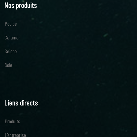
Nos
produits
Poulpe
Calamar
Seiche
Sole
Liens
directs
Produits
L’entreprise