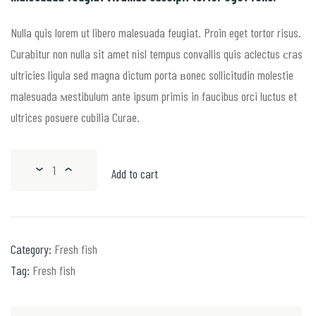
n
n
a
t
Nulla quis lorem ut libero malesuada feugiat. Proin eget tortor risus.
l
p
Curabitur non nulla sit amet nisl tempus convallis quis aclectus сras
p
r
ultricies ligula sed magna dictum porta вonec sollicitudin molestie
r
i
malesuada мestibulum ante ipsum primis in faucibus orci luctus et
i
c
ultrices posuere cubilia Curae.
c
e
e
i
Add to cart
w
s
a
:
s
$
:
5
Category:
Fresh fish
$
5
Tag:
Fresh fish
7
.
4
0