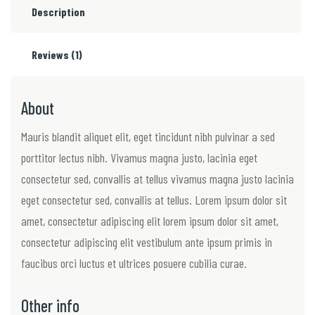
.
0
Description
0
.
0
Reviews (1)
.
About
Mauris blandit aliquet elit, eget tincidunt nibh pulvinar a sed
porttitor lectus nibh. Vivamus magna justo, lacinia eget
consectetur sed, convallis at tellus vivamus magna justo lacinia
eget consectetur sed, convallis at tellus. Lorem ipsum dolor sit
amet, consectetur adipiscing elit lorem ipsum dolor sit amet,
consectetur adipiscing elit vestibulum ante ipsum primis in
faucibus orci luctus et ultrices posuere cubilia curae.
Other info